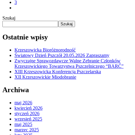
3
Szukaj
Szukaj
Ostatnie wpisy
Krzeszowicka Bioróżnorodność
Światowy Dzień Pszczół 20.05.2026 Zapraszamy
Zwyczajne Sprawozdawcze Walne Zebranie Członków
Krzeszowickiego Towarzystwa Pszczelniczego “BARĆ”
XIII Krzeszowicka Konferencja Pszczelarska
XII Krzeszowickie Miodobranie
Archiwa
maj 2026
kwiecień 2026
styczeń 2026
wrzesień 2025
maj 2025
marzec 2025