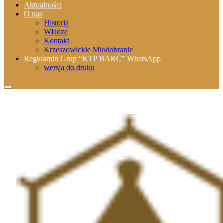
Aktualności
O nas
Historia
Władze
Kontakt
Krzeszowickie Miodobranie
Regulamin Grup “KTP BARĆ” WhatsApp
wersja do druku