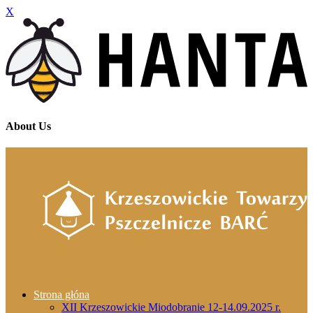
X
About Us
Strona głóna
XII Krzeszowickie Miodobranie 12-14.09.2025 r.