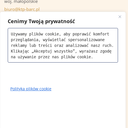
woj. małopolskie
biuro@ktp-barc.pl
+48 535 973 379
Cenimy Twoją prywatność
Używamy plików cookie, aby poprawić komfort 
OSTATNIE AKTUALNOŚCI
przeglądania, wyświetlać spersonalizowane 
reklamy lub treści oraz analizować nasz ruch. 
Klikając „Akceptuj wszystko”, wyrażasz zgodę 
Krzeszowicka Bioróżnorodność
na używanie przez nas plików cookie.
21 MAJ 2026
Światowy Dzień Pszczół 20.05.2026
Zaprasz
Polityka plików cookie
15 MAJ 2026