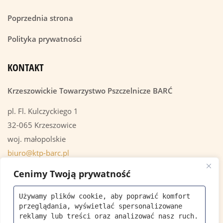
Poprzednia strona
Polityka prywatności
KONTAKT
Krzeszowickie Towarzystwo Pszczelnicze BARĆ
pl. Fl. Kulczyckiego 1
32-065 Krzeszowice
woj. małopolskie
biuro@ktp-barc.pl
+48 535 973 379
Cenimy Twoją prywatność
Używamy plików cookie, aby poprawić komfort 
OSTATNIE AKTUALNOŚCI
przeglądania, wyświetlać spersonalizowane 
reklamy lub treści oraz analizować nasz ruch. 