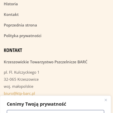
Historia
Kontakt
Poprzednia strona
Polityka prywatności
KONTAKT
Krzeszowickie Towarzystwo Pszczelnicze BARĆ
pl. Fl. Kulczyckiego 1
32-065 Krzeszowice
woj. małopolskie
biuro@ktp-barc.pl
+48 535 973 379
Cenimy Twoją prywatność