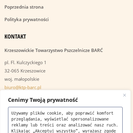
Poprzednia strona
Polityka prywatności
KONTAKT
Krzeszowickie Towarzystwo Pszczelnicze BARĆ
pl. Fl. Kulczyckiego 1
32-065 Krzeszowice
woj. małopolskie
biuro@ktp-barc.pl
+48 535 973 379
Cenimy Twoją prywatność
Używamy plików cookie, aby poprawić komfort 
OSTATNIE AKTUALNOŚCI
przeglądania, wyświetlać spersonalizowane 
reklamy lub treści oraz analizować nasz ruch. 
Klikając „Akceptuj wszystko”, wyrażasz zgodę 
Krzeszowicka Bioróżnorodność