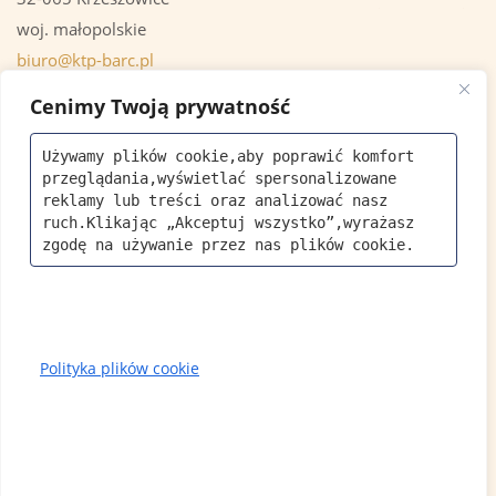
woj. małopolskie
biuro@ktp-barc.pl
+48 535 973 379
Cenimy Twoją prywatność
Używamy plików cookie,aby poprawić komfort 
OSTATNIE AKTUALNOŚCI
przeglądania,wyświetlać spersonalizowane 
reklamy lub treści oraz analizować nasz 
ruch.Klikając „Akceptuj wszystko”,wyrażasz 
Krzeszowicka Bioróżnorodność
zgodę na używanie przez nas plików cookie.
21 MAJ 2026
Światowy Dzień Pszczół 20.05.2026
Zaprasz
Polityka plików cookie
15 MAJ 2026